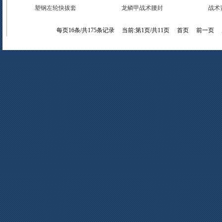
塑钢左轮快拔套
龙鳞甲战术腰封
战术
每页16条/共175条记录 当前:第1页/共11页
首页
前一页