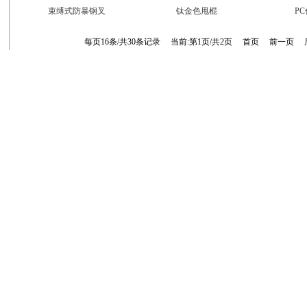
束缚式防暴钢叉
钛金色甩棍
P
每页16条/共30条记录 当前:第1页/共2页
首页
前一页