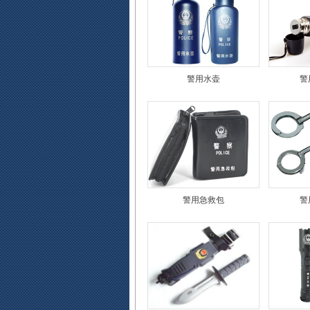
警用水壶
警
警用急救包
警