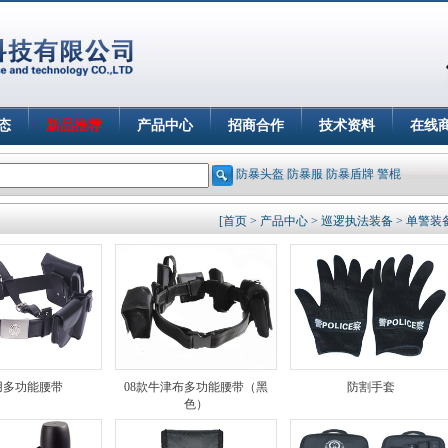
态
新品推荐
产品中心
招商合作
技术资料
在线
防暴头盔
防暴服
防暴盾牌
警棍
[首页 > 产品中心 > 巡逻执法装备 > 单警装
用多功能腰带
08款牛津布多功能腰带（黑
防割手套
色）