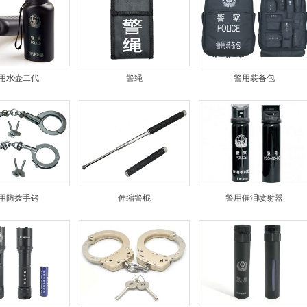
用水壶二代
警绳
警用装备包
用防拨手铐
伸缩警棍
警用催泪喷射器