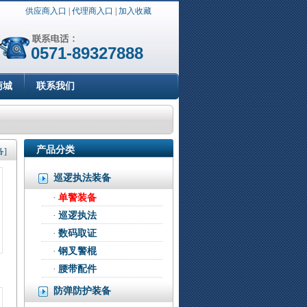
供应商入口
|
代理商入口
|
加入收藏
0571-89327888
商城
联系我们
产品分类
备]
巡逻执法装备
·
单警装备
·
巡逻执法
·
数码取证
·
钢叉警棍
·
腰带配件
防弹防护装备