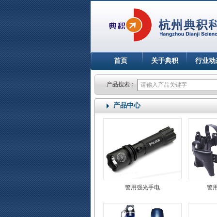
首页
关于典积
行业动
产品搜索：
产品中心
警用强光手电
警