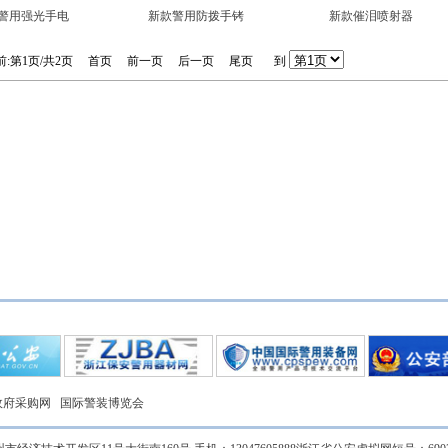
警用强光手电
新款警用防拨手铐
新款催泪喷射器
前:第1页/共2页
首页
前一页
后一页
尾页
到
政府采购网
国际警装博览会