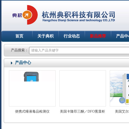
首页
关于典积
行业动态
新品推荐
产品中
产品搜索：
产品中心
便携式唾液毒品检测仪
美国卡隆茚三酮／DFO熏显柜
美国艾尔